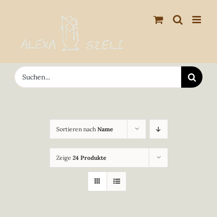
Zum
Inhalt
springen
Suche
nach:
Sortieren nach
Name
Zeige
24 Produkte