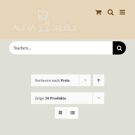
Zum
Inhalt
springen
Suche
nach:
Sortieren nach
Preis
Zeige
24 Produkte