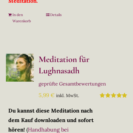
Meditation.
In den
Details
Warenkorb
Meditation für
Lughnasadh
geprüfte Gesamtbewertungen
5,99
€
inkl. MwSt.
Bewertet
mit
5.00
von
Du kannst diese Meditation nach
5
dem Kauf downloaden und sofort
hören!
(
Handhabung bei