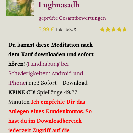
Lughnasadh
geprüfte Gesamtbewertungen
5,99
€
inkl. MwSt.
Bewertet
mit
5.00
von
Du kannst diese Meditation nach
5
dem Kauf downloaden und sofort
hören!
(
Handhabung bei
Schwierigkeiten: Android und
iPhone
)
mp3 Sofort - Download -
KEINE CD!
Spiellänge 49:27
Minuten
Ich empfehle Dir das
Anlegen eines Kundenkontos. So
hast du im Downloadbereich
jederzeit Zugriff auf die