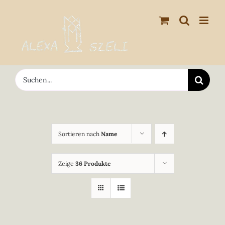
Zum
Inhalt
springen
Suche
nach:
Sortieren nach
Name
Zeige
36 Produkte