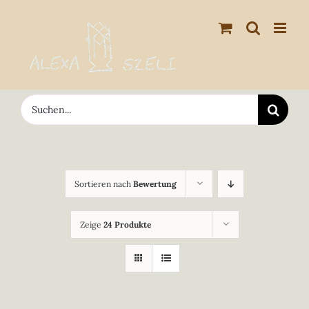
Zum
Inhalt
springen
Suche
nach:
Sortieren nach
Bewertung
Zeige
24 Produkte