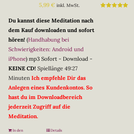
5,99
€
inkl. MwSt.
Bewertet
mit
5.00
von
Du kannst diese Meditation nach
5
dem Kauf downloaden und sofort
hören!
(
Handhabung bei
Schwierigkeiten: Android und
iPhone
)
mp3 Sofort - Download -
KEINE CD!
Spiellänge 49:27
Minuten
Ich empfehle Dir das
Anlegen eines Kundenkontos. So
hast du im Downloadbereich
jederzeit Zugriff auf die
Meditation.
In den
Details