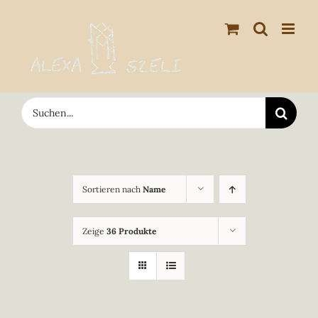
Zum
Inhalt
springen
Suche
nach:
Sortieren nach
Name
Zeige
36 Produkte