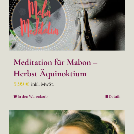
Meditation für Mabon –
Herbst Äquinoktium
5,99
€
inkl. MwSt.
In den Warenkorb
Details