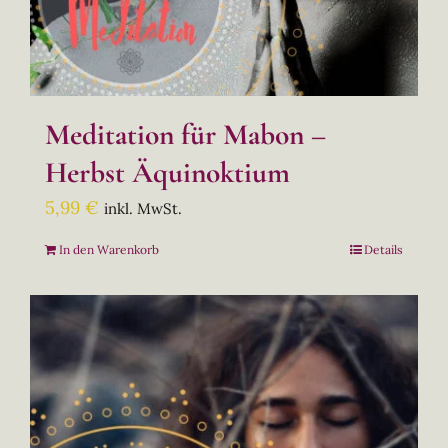
Meditation für Mabon –
Herbst Äquinoktium
5,99
€
inkl. MwSt.
In den Warenkorb
Details