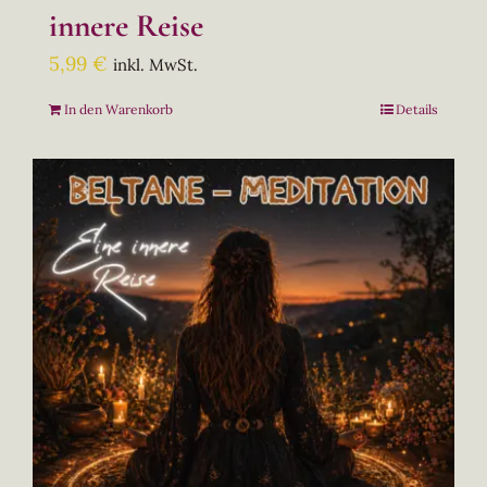
innere Reise
5,99
€
inkl. MwSt.
In den Warenkorb
Details