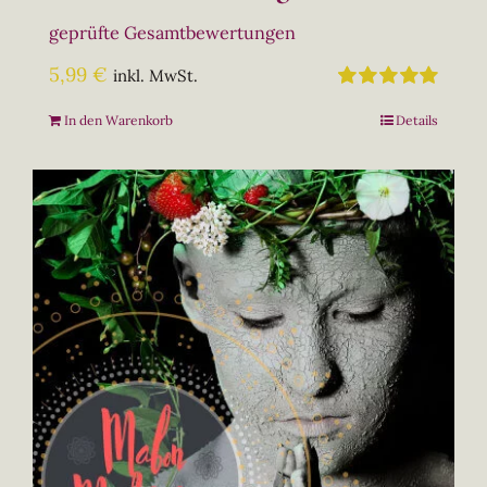
geprüfte Gesamtbewertungen
5,99
€
inkl. MwSt.
Bewertet
In den Warenkorb
Details
mit
5.00
von
5